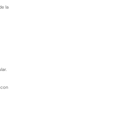
de la
lar.
 con