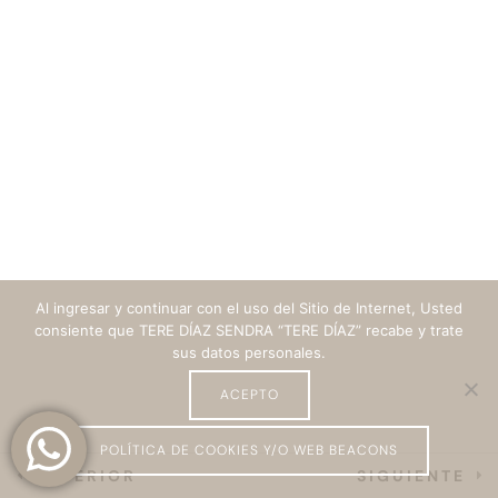
de conflictos
Clave 5: Mi proyecto de vida y
nuestro proyecto común
Pasos para llegar al cambio
¿Qué es un buen amor?
Al ingresar y continuar con el uso del Sitio de Internet, Usted
consiente que TERE DÍAZ SENDRA “TERE DÍAZ” recabe y trate
sus datos personales.
ACEPTO
POLÍTICA DE COOKIES Y/O WEB BEACONS
ANTERIOR
SIGUIENTE