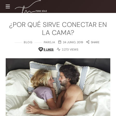
Tere
Díaz
Sitio
¿POR QUÉ SIRVE CONECTAR EN
web
LA CAMA?
oficial
BLOG
PAREJA
24 JUNIO, 2019
SHARE
5
LIKES
2.273 VIEWS