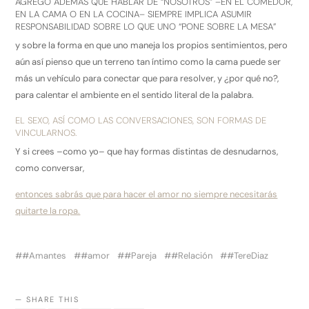
AGREGO ADEMÁS QUE HABLAR DE “NOSOTROS” –EN EL COMEDOR,
EN LA CAMA O EN LA COCINA– SIEMPRE IMPLICA ASUMIR
RESPONSABILIDAD SOBRE LO QUE UNO “PONE SOBRE LA MESA”
y sobre la forma en que uno maneja los propios sentimientos, pero
aún así pienso que un terreno tan íntimo como la cama puede ser
más un vehículo para conectar que para resolver, y ¿por qué no?,
para calentar el ambiente en el sentido literal de la palabra.
EL SEXO, ASÍ COMO LAS CONVERSACIONES, SON FORMAS DE
VINCULARNOS.
Y si crees –como yo– que hay formas distintas de desnudarnos,
como conversar,
entonces sabrás que para hacer el amor no siempre necesitarás
quitarte la ropa.
#Amantes
#amor
#Pareja
#Relación
#TereDiaz
SHARE THIS