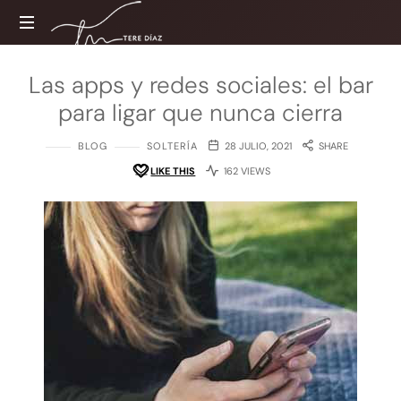
Tere
Díaz
Sitio
Las apps y redes sociales: el bar
web
para ligar que nunca cierra
oficial
BLOG
SOLTERÍA
28 JULIO, 2021
SHARE
LIKE THIS
162 VIEWS