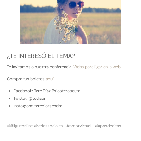
¿TE INTERESÓ EL TEMA?
Te invitamos a nuestra conferencia
Webs para ligar en la web
Compra tus boletos
aquí
Facebook: Tere Díaz Psicoterapeuta
Twitter: @tedisen
Instagram: terediazsendra
#ligueonline #redessociales
amorvirtual
appsdecitas