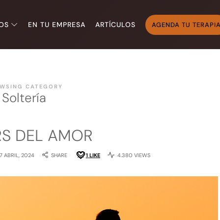
OS
EN TU EMPRESA
ARTÍCULOS
AGENDA TU TERAPI
WSING CATEGORY
Soltería
RS DEL AMOR
17 ABRIL, 2024
SHARE
1
LIKE
4.380 VIEWS