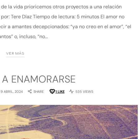
 de la vida prioricemos otros proyectos a una relación
por: Tere Díaz Tiempo de lectura: 5 minutos El amor no
ir a amantes decepcionados: “ya no creo en el amor”, “el
ntos” o, incluso, “no…
VER MÁS
O A ENAMORARSE
9 ABRIL, 2024
SHARE
1
LIKE
535 VIEWS