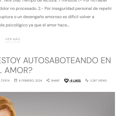
 Tere Díaz Tiempo de lectura: 7 minutos 1.- Por no haber
dolor no procesado. 2.- Por inseguridad personal de repetir
uptura o un desengaño amoroso es difícil volver a
ole psicológico ya que el amor hace…
VER MÁS
 ESTOY AUTOSABOTEANDO EN
L AMOR?
LTERÍA
6 FEBRERO, 2024
SHARE
-8
LIKES
3.267 VIEWS