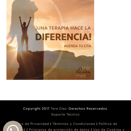
Copyright 2017
Tere Díaz
. Derechos Reservados.
Soporte Técnico
Aviso de Privacidad
|
Términos y Condiciones
|
Política de
Privacidad
|
Principios de protección de datos
|
Uso de Cookies y