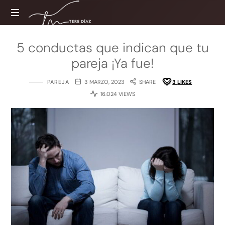
Tere
Díaz
Sitio
5 conductas que indican que tu
web
pareja ¡Ya fue!
oficial
PAREJA
3 MARZO, 2023
SHARE
3
LIKES
16.024 VIEWS