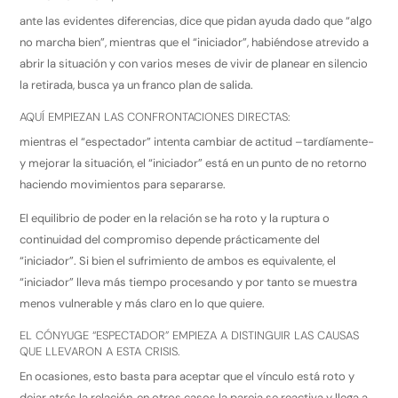
ante las evidentes diferencias, dice que pidan ayuda dado que “algo
no marcha bien”, mientras que el “iniciador”, habiéndose atrevido a
abrir la situación y con varios meses de vivir de planear en silencio
la retirada, busca ya un franco plan de salida.
AQUÍ EMPIEZAN LAS CONFRONTACIONES DIRECTAS:
mientras el “espectador” intenta cambiar de actitud –tardíamente-
y mejorar la situación, el “iniciador” está en un punto de no retorno
haciendo movimientos para separarse.
El equilibrio de poder en la relación se ha roto y la ruptura o
continuidad del compromiso depende prácticamente del
“iniciador”. Si bien el sufrimiento de ambos es equivalente, el
“iniciador” lleva más tiempo procesando y por tanto se muestra
menos vulnerable y más claro en lo que quiere.
EL CÓNYUGE “ESPECTADOR” EMPIEZA A DISTINGUIR LAS CAUSAS
QUE LLEVARON A ESTA CRISIS.
En ocasiones, esto basta para aceptar que el vínculo está roto y
dejar atrás la relación, en otros casos la pareja se reactiva y llega a