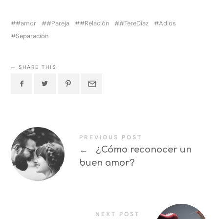
#amor
#Pareja
#Relación
#TereDiaz
Adios
Separación
SHARE THIS
PREVIOUS POST
←
¿Cómo reconocer un
buen amor?
NEXT POST