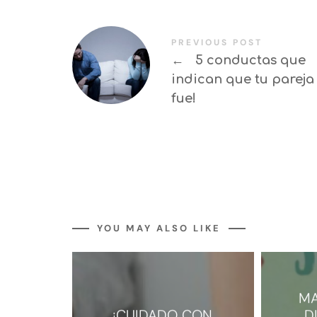
PREVIOUS POST
←
5 conductas que
indican que tu pareja 
fue!
YOU MAY ALSO LIKE
MA
¡CUIDADO CON
D