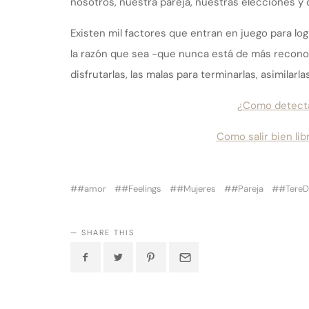
nosotros, nuestra pareja, nuestras elecciones y 
Existen mil factores que entran en juego para lo
la razón que sea -que nunca está de más recono
disfrutarlas, las malas para terminarlas, asimilarl
¿Como detecta
Como salir bien l
#amor
#Feelings
#Mujeres
#Pareja
#TereD
SHARE THIS