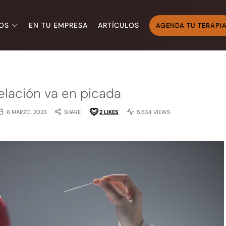
OS
EN TU EMPRESA
ARTÍCULOS
AGENDA TU TERAPI
elación va en picada
6 MARZO, 2023
SHARE
2
LIKES
5.634 VIEWS