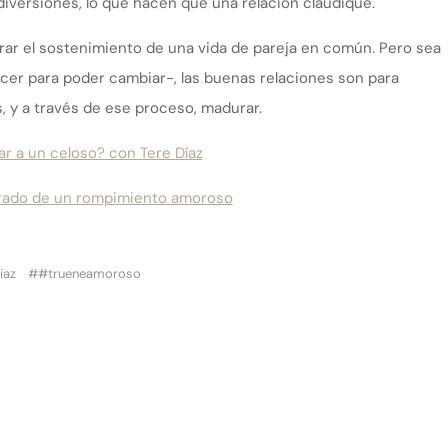
diversiones, lo que hacen que una relación claudique.
grar el sostenimiento de una vida de pareja en común. Pero sea
cer para poder cambiar-, las buenas relaciones son para
as, y a través de ese proceso, madurar.
r a un celoso? con Tere Díaz
ibrado de un rompimiento amoroso
iaz
#trueneamoroso