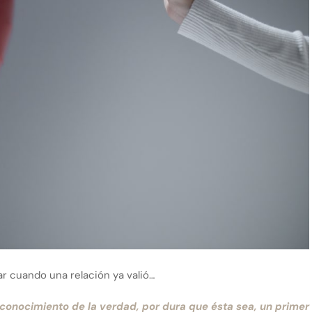
r cuando una relación ya valió…
reconocimiento de la verdad, por dura que ésta sea, un primer