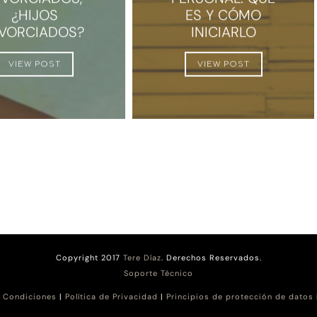
¿HIJOS
ES Y CÓMO
IVORCIADOS?
INICIARLO
VIEW POST
VIEW POST
Copyright 2017
Tere Díaz
. Derechos Reservados.
Soporte Técnico
 Condiciones
|
Política de Privacidad
|
Principios de protección de datos