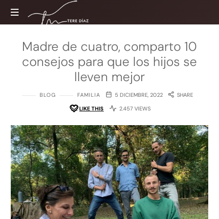
Tere
Díaz
Sitio
Madre de cuatro, comparto 10
web
consejos para que los hijos se
oficial
lleven mejor
BLOG
FAMILIA
5 DICIEMBRE, 2022
SHARE
LIKE THIS
2.457 VIEWS