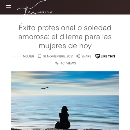
Tere
Díaz
Sitio
Éxito profesional o soledad
web
amorosa: el dilema para las
oficial
mujeres de hoy
MUJER
16 NOVIEMBRE, 2021
SHARE
LIKE THIS
461 VIEWS